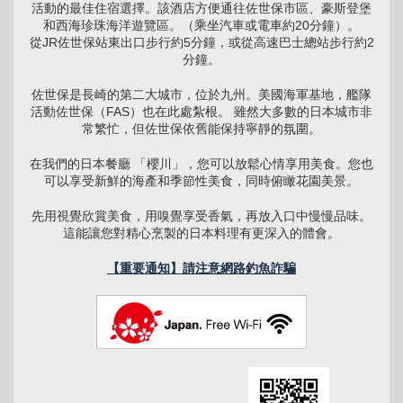
活動的最佳住宿選擇。該酒店方便通往佐世保市區、豪斯登堡
和西海珍珠海洋遊覽區。（乘坐汽車或電車約20分鐘）。
從JR佐世保站東出口步行約5分鐘，或從高速巴士總站步行約2
分鐘。
佐世保是長崎的第二大城市，位於九州。美國海軍基地，艦隊
活動佐世保（FAS）也在此處紮根。 雖然大多數的日本城市非
常繁忙，但佐世保依舊能保持寧靜的氛圍。
在我們的日本餐廳 「櫻川」，您可以放鬆心情享用美食。您也
可以享受新鮮的海產和季節性美食，同時俯瞰花園美景。
先用視覺欣賞美食，用嗅覺享受香氣，再放入口中慢慢品味。
這能讓您對精心烹製的日本料理有更深入的體會。
【重要通知】請注意網路釣魚詐騙